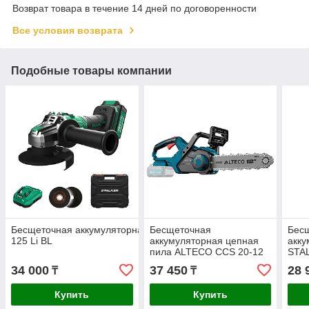
Возврат товара в течение 14 дней по договоренности
Все условия возврата
Подобные товары компании
Бесщеточная аккумуляторная угловая шлифмашина STALKER A
Бесщеточная
Бес
125 Li BL
аккумуляторная цепная
акку
пила ALTECO CCS 20-12
STAL
Li BL Solo (Без АКБ и ЗУ)
34 000
37 450
28 
₸
₸
Купить
Купить