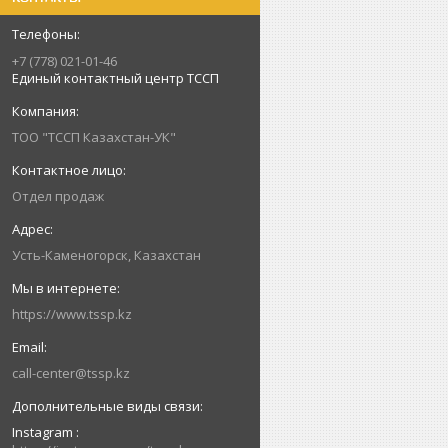
+7 (778) 021-01-46
Единый контактный центр ТССП
ТОО "ТССП Казахстан-УК"
Отдел продаж
Усть-Каменогорск, Казахстан
https://www.tssp.kz
call-center@tssp.kz
Instagram