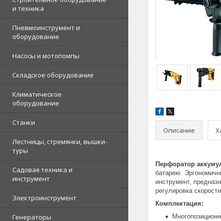
и техника
Пневмоинструмент и
оборудование
Насосы и мотопомпы
Складское оборудование
Климатическое
оборудование
Станки
Описание
Х
Лестницы, стремянки, вышки-
туры
Перфоратор аккуму
Садовая техника и
батарею. Эргономичн
инструмент
инструмент, предназ
регулировка скорости
Электроинструмент
Комплектация:
Генераторы
Многопозиционна