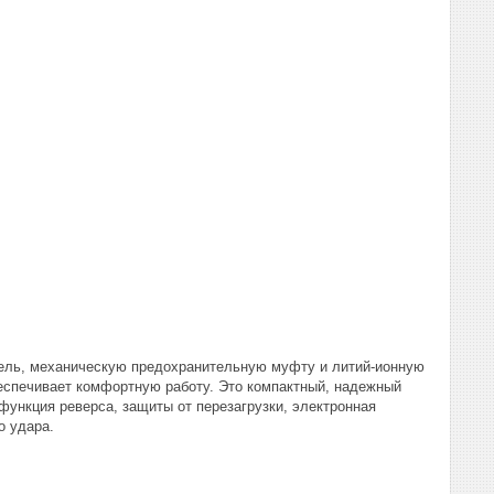
ель, механическую предохранительную муфту и литий-ионную
еспечивает комфортную работу. Это компактный, надежный
ункция реверса, защиты от перезагрузки, электронная
о удара.