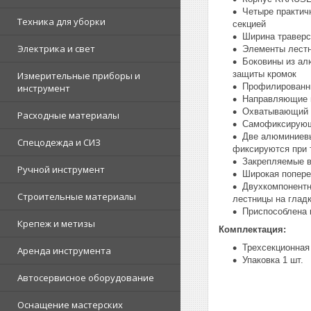
Четыре практич
Техника для уборки
секцией
Ширина траверс
Электрика и свет
Элементы лестн
Боковины из ал
защиты кромок
Измерительные приборы и
Профилированны
инструмент
Направляющие и
Охватывающий с
Расходные материалы
Самофиксирующи
Две алюминиевы
Спецодежда и СИЗ
фиксируются при 
Закрепляемые в
Ручной инструмент
Широкая попере
Двухкомпонентн
Строительные материалы
лестницы на глад
Приспособлена 
Крепеж и метизы
Комплектация:
Трехсекционная
Аренда инструмента
Упаковка 1 шт.
Автосервисное оборудование
Оснащение мастерских