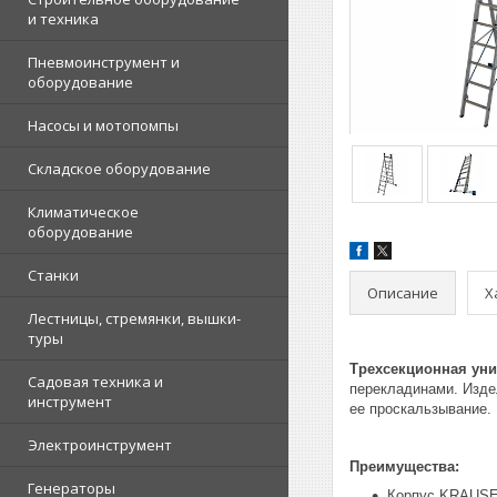
и техника
Пневмоинструмент и
оборудование
Насосы и мотопомпы
Складское оборудование
Климатическое
оборудование
Станки
Описание
Х
Лестницы, стремянки, вышки-
туры
Трехсекционная уни
Садовая техника и
перекладинами. Изде
инструмент
ее проскальзывание.
Электроинструмент
Преимущества:
Генераторы
Корпус KRAUSE 