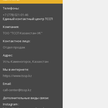
+7 (778) 021-01-46
Единый контактный центр ТССП
ТОО "ТССП Казахстан-УК"
Отдел продаж
Усть-Каменогорск, Казахстан
https://www.tssp.kz
call-center@tssp.kz
Instagram