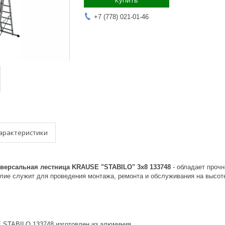
Купить
+7 (778) 021-01-46
арактеристики
версальная лестница KRAUSE "STABILO" 3х8 133748
- обладает проч
лие служит для проведения монтажа, ремонта и обслуживания на высоте
STABILO 133748 изготовлен из алюминия