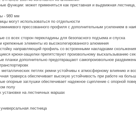
ные функции: может применяться как приставная и выдвижная лестница,
ы - 980 мм
ицы могут использоваться по отдельности
юминиевого прессованного профиля с дополнительным усилением в наи
е со всех сторон перекладины для безопасного подъема и спуска
 крепежные элементы из высоколегированного алюминия
тойку направляющий профиль со встроенными накладками скольжения о
еся крюки-защелки препятствуют произвольному выскальзыванию секци
е планки дополнительно предотвращают самопроизвольное раздвижение
транспортировк
 металлических петлях ремни устойчивы к атмосферному влиянию и во
чная траверса обеспечивает высокую устойчивость при работе на боль
ые опорные заглушки обеспечивает надежное сцепление с опорной пов
ком полу
к установке на лестничных маршах
 универсальная лестница