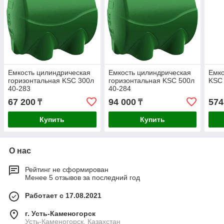
Емкость цилиндрическая
Емкость цилиндрическая
Емко
горизонтальная KSC 300л
горизонтальная KSC 500л
KSC 
40-283
40-284
67 200
94 000
574
₸
₸
Купить
Купить
О нас
Рейтинг не сформирован
Менее 5 отзывов за последний год
Работает с 17.08.2021
г. Усть-Каменогорск
Усть-Каменогорск, Казахстан