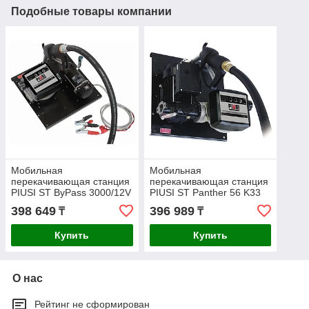
Подобные товары компании
Мобильная
Мобильная
перекачивающая станция
перекачивающая станция
PIUSI ST ByPass 3000/12V
PIUSI ST Panther 56 K33
K33 для дизеля 40л/мин
для дизеля 56л/мин
398 649
396 989
₸
₸
F0023500B
F00385P0A
Купить
Купить
О нас
Рейтинг не сформирован