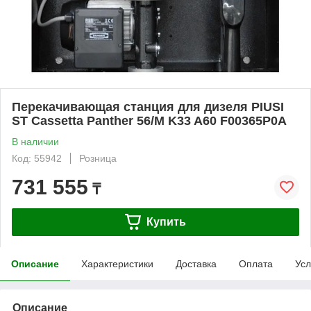
Перекачивающая станция для дизеля PIUSI
ST Cassetta Panther 56/M K33 A60 F00365P0A
В наличии
Код: 55942
Розница
731 555
₸
Купить
Описание
Характеристики
Доставка
Оплата
Усл
Описание