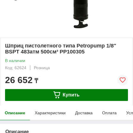
Шприц пистолетного типа Petropump 1/8"
BSPT 483атм 500см³ PP100305
В наличии
Код: 62624
Розница
26 652
₸
Купить
Описание
Характеристики
Доставка
Оплата
Усл
Описание