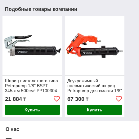
Подобные товары компании
Шприц пистолетного типа
Двухрежимный
Petropump 1/8" BSPT
пневматический шприц
345атм 500см³ PP100304
Petropump для смазки 1/8"
BSPT 500см³ 413бар
21 884
67 300
₸
₸
PP100307
Купить
Купить
О нас