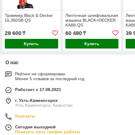
Триммер Black & Decker
Ленточная шлифовальная
Лен
GL360SB-QS
машина BLACK+DECKER
маш
KA88-QS
KA8
28 600
60 480
39 
₸
₸
Купить
Купить
О нас
Рейтинг не сформирован
Менее 5 отзывов за последний год
Работает с 17.08.2021
г. Усть-Каменогорск
Усть-Каменогорск, Казахстан
Контакты
Сегодня выходной
Показать весь график работы