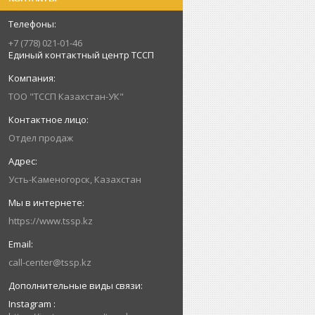
+7 (778) 021-01-46
Единый контактный центр ТССП
ТОО "ТССП Казахстан-УК"
Отдел продаж
Усть-Каменогорск, Казахстан
https://www.tssp.kz
call-center@tssp.kz
Instagram