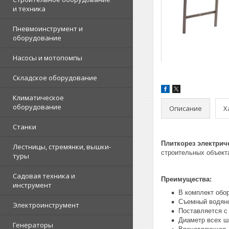
и техника
Пневмоинструмент и
оборудование
Насосы и мотопомпы
Складское оборудование
Климатическое
оборудование
Описание
Х
Станки
Плиткорез электриче
Лестницы, стремянки, вышки-
строительных объект
туры
Садовая техника и
Преимущества:
инструмент
В комплект обо
Съемный водяно
Электроинструмент
Поставляется с
Диаметр всех ш
Генераторы