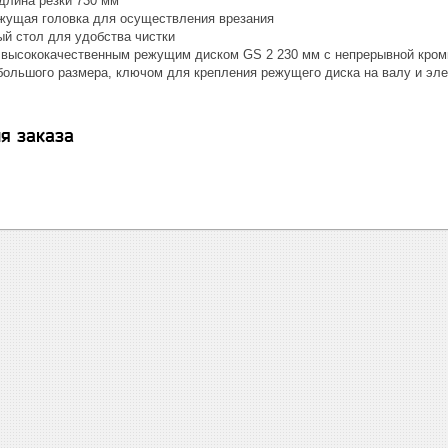
лина резки 730 мм
ущая головка для осуществления врезания
й стол для удобства чистки
 высококачественным режущим диском GS 2 230 мм с непрерывной кромк
 большого размера, ключом для крепления режущего диска на валу и э
я заказа