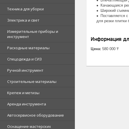
Впечатляющая д
Качающаяся реж
Техника для уборки
Широкий съемны
Поставляется с
Электрика и свет
для резки плитки
Измерительные приборы и
инструмент
Информация дл
Расходные материалы
Цена:
580 000 ₸
Спецодежда и СИЗ
Ручной инструмент
Строительные материалы
Крепеж и метизы
Аренда инструмента
Автосервисное оборудование
Оснащение мастерских