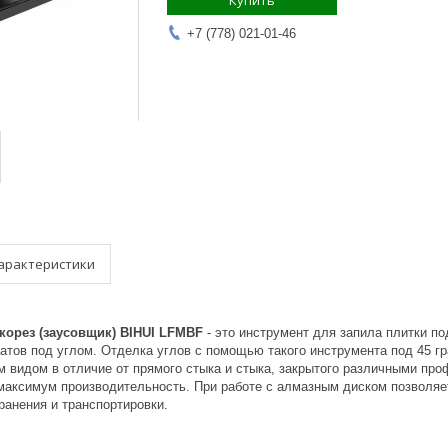
Купить
+7 (778) 021-01-46
арактеристики
корез (заусовщик) BIHUI LFMBF
- это инструмент для запила плитки п
атов под углом. Отделка углов с помощью такого инструмента под 45 г
м видом в отличие от прямого стыка и стыка, закрытого различными про
 максимум производительность. При работе с алмазным диском позволяет
ранения и транспортировки.