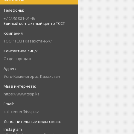
+7 (778) 021-01-46
Единый контактный центр ТССП
ТОО "ТССП Казахстан-УК"
Отдел продаж
Усть-Каменогорск, Казахстан
https://www.tssp.kz
call-center@tssp.kz
Instagram