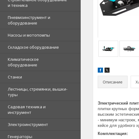
и техника
Пневмоинструмент и
оборудование
Насосы и мотопомпы
Складское оборудование
Климатическое
оборудование
Станки
Описание
Х
Лестницы, стремянки, вышки-
туры
Электрический плит
Садовая техника и
плитки крупных форм
инструмент
высоким эстетически
- минимум настроек,
Электроинструмент
кейсе для удобного х
Комплектация:
Генераторы