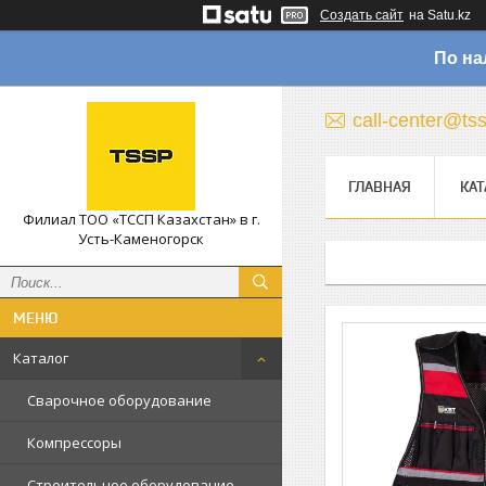
Создать сайт
на Satu.kz
По на
call-center@ts
ГЛАВНАЯ
КАТ
Филиал ТОО «ТССП Казахстан» в г.
Усть-Каменогорск
Каталог
Сварочное оборудование
Компрессоры
Строительное оборудование