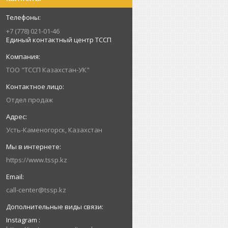
+7 (778) 021-01-46
Единый контактный центр ТССП
ТОО "ТССП Казахстан-УК"
Отдел продаж
Усть-Каменогорск, Казахстан
https://www.tssp.kz
call-center@tssp.kz
Instagram