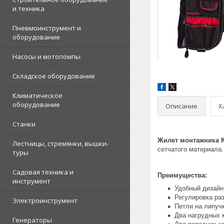
и техника
Пневмоинструмент и
оборудование
Насосы и мотопомпы
Складское оборудование
Климатическое
оборудование
Описание
Х
Станки
Жилет монтажника К
Лестницы, стремянки, вышки-
сетчатого материала
туры
Садовая техника и
Преимущества:
инструмент
Удобный дизайн
Регулировка ра
Электроинструмент
Петли на липуч
Два нагрудных 
Генераторы