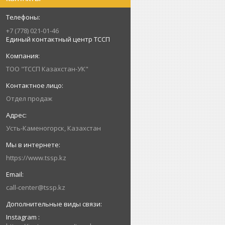
+7 (778) 021-01-46
Единый контактный центр ТССП
ТОО "ТССП Казахстан-УК"
Отдел продаж
Усть-Каменогорск, Казахстан
https://www.tssp.kz
call-center@tssp.kz
Instagram