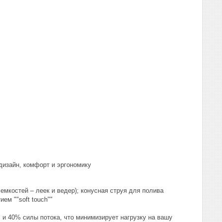
дизайн, комфорт и эргономику
емкостей – леек и ведер); конусная струя для полива
ем ""soft touch""
и 40% силы потока, что минимизирует нагрузку на вашу