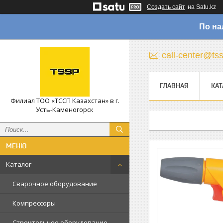
Создать сайт
на Satu.kz
По на
call-center@ts
ГЛАВНАЯ
КАТ
Филиал ТОО «ТССП Казахстан» в г.
Усть-Каменогорск
Каталог
Сварочное оборудование
Компрессоры
Строительное оборудование