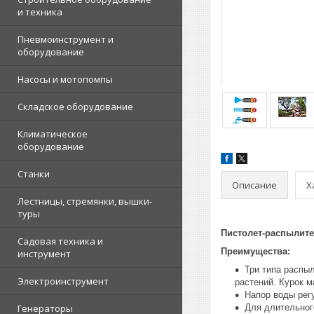
и техника
Пневмоинструмент и
оборудование
Насосы и мотопомпы
Складское оборудование
Климатическое
оборудование
Станки
Описание
Х
Лестницы, стремянки, вышки-
туры
Пистолет-распылител
Садовая техника и
Преимущества:
инструмент
Три типа распыл
Электроинструмент
растений. Курок м
Напор воды рег
Генераторы
Для длительног