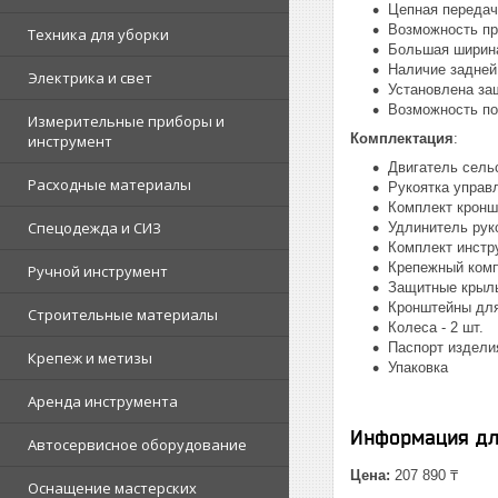
Цепная передач
Возможность пр
Техника для уборки
Большая ширина
Наличие задней
Электрика и свет
Установлена за
Возможность по
Измерительные приборы и
Комплектация
:
инструмент
Двигатель сель
Расходные материалы
Рукоятка управ
Комплект кронш
Спецодежда и СИЗ
Удлинитель рук
Комплект инстр
Крепежный ком
Ручной инструмент
Защитные крыл
Кронштейны для
Строительные материалы
Колеса - 2 шт.
Паспорт издели
Крепеж и метизы
Упаковка
Аренда инструмента
Информация дл
Автосервисное оборудование
Цена:
207 890 ₸
Оснащение мастерских