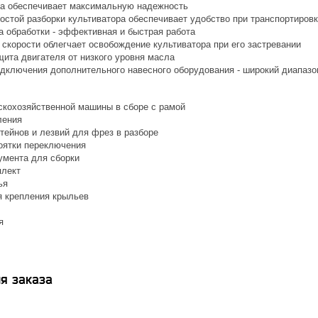
а обеспечивает максимальную надежность
остой разборки культиватора обеспечивает удобство при транспортировк
 обработки - эффективная и быстрая работа
 скорости облегчает освобождение культиватора при его застревании
щита двигателя от низкого уровня масла
дключения дополнительного навесного оборудования - широкий диапаз
скохозяйственной машины в сборе с рамой
ления
тейнов и лезвий для фрез в разборе
оятки переключения
умента для сборки
плект
ья
 крепления крыльев
я
я заказа