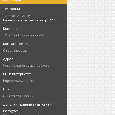
+7 (778) 021-01-46
Единый контактный центр ТССП
ТОО "ТССП Казахстан-УК"
Отдел продаж
Усть-Каменогорск, Казахстан
https://www.tssp.kz
call-center@tssp.kz
Instagram