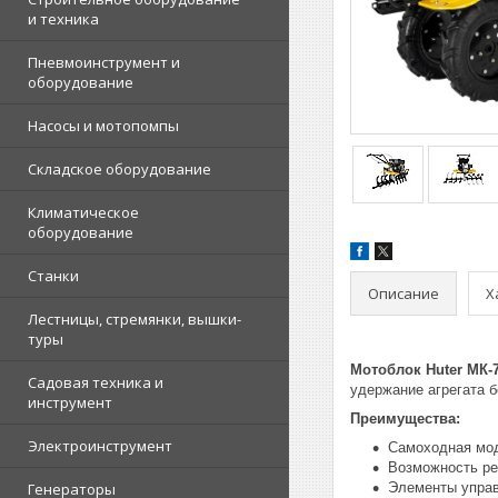
и техника
Пневмоинструмент и
оборудование
Насосы и мотопомпы
Складское оборудование
Климатическое
оборудование
Станки
Описание
Х
Лестницы, стремянки, вышки-
туры
Мотоблок Huter МК-7
Садовая техника и
удержание агрегата б
инструмент
Преимущества:
Электроинструмент
Самоходная мо
Возможность ре
Генераторы
Элементы управ