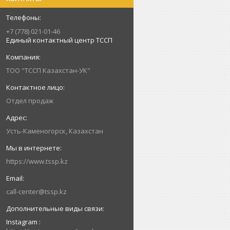
+7 (778) 021-01-46
Единый контактный центр ТССП
ТОО "ТССП Казахстан-УК"
Отдел продаж
Усть-Каменогорск, Казахстан
https://www.tssp.kz
call-center@tssp.kz
Instagram