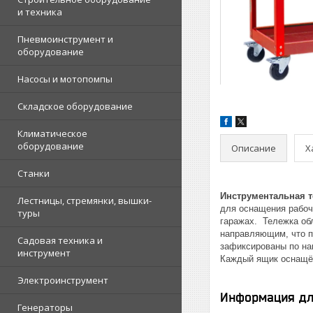
и техника
Пневмоинструмент и
оборудование
Насосы и мотопомпы
Складское оборудование
Климатическое
оборудование
Описание
Х
Станки
Инструментальная 
Лестницы, стремянки, вышки-
для оснащения рабочи
туры
гаражах. Тележка об
направляющим, что п
Садовая техника и
зафиксированы по на
инструмент
Каждый ящик оснащён
Электроинструмент
Информация дл
Генераторы