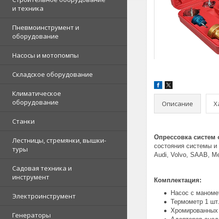
и техника
Пневмоинструмент и
оборудование
Насосы и мотопомпы
Складское оборудование
Климатическое
оборудование
Описание
Х
Станки
Опрессовка систем 
Лестницы, стремянки, вышки-
состояния системы и 
туры
Audi, Volvo, SAAB, M
Садовая техника и
инструмент
Комплектация:
Насос с маноме
Электроинструмент
Термометр 1 шт
Хромированных 
Генераторы