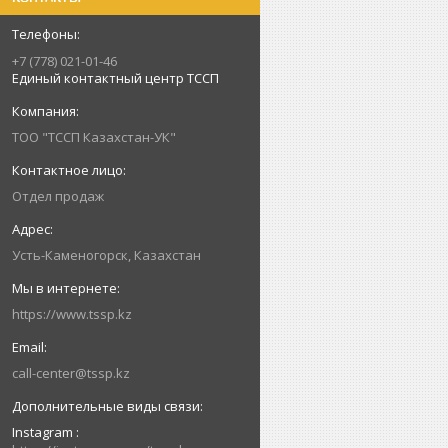
+7 (778) 021-01-46
Единый контактный центр ТССП
ТОО "ТССП Казахстан-УК"
Отдел продаж
Усть-Каменогорск, Казахстан
https://www.tssp.kz
call-center@tssp.kz
Instagram