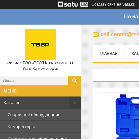
Создать сайт
на Satu.kz
По на
call-center@ts
ГЛАВНАЯ
КАТ
Филиал ТОО «ТССП Казахстан» в г.
Усть-Каменогорск
Каталог
Сварочное оборудование
Компрессоры
Строительное оборудование