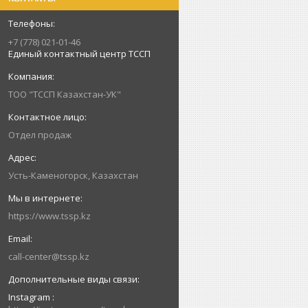
+7 (778) 021-01-46
Единый контактный центр ТССП
ТОО "ТССП Казахстан-УК"
Отдел продаж
Усть-Каменогорск, Казахстан
https://www.tssp.kz
call-center@tssp.kz
Instagram