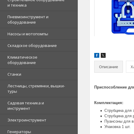
и техника
Пневмоинструмент и
оборудование
Насосы и мотопомпы
Складское оборудование
Климатическое
оборудование
Описание
Х
Станки
Лестницы, стремянки, вышки-
Приспособление для
туры
Садовая техника и
Комплектация:
инструмент
Струбцина для 
Струбцина для 
Электроинструмент
Пуансоны для ва
Упаковка 1 шт.
Генераторы