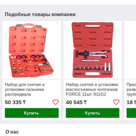
Подобные товары компании
Набор для снятия и
Набор снятия и установки
При
установки сальника
маслосъемных колпачков
разв
распредвала
FORCE 11шт. 911G2
труб
МОБИЛСЕРВИС VT01301
12.
50 335
40 545
18 
₸
₸
Купить
Купить
О нас