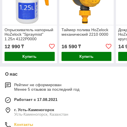
Опрыскиватель напорный
Таймер полива HoZelock
Дожд
HoZelock "Spraymist"
механический 2210 0000
HoZe
1.25л 4122P0000
круг
233
12 990
16 590
14 
₸
₸
Купить
Купить
О нас
Рейтинг не сформирован
Менее 5 отзывов за последний год
Работает с 17.08.2021
г. Усть-Каменогорск
Усть-Каменогорск, Казахстан
Контакты