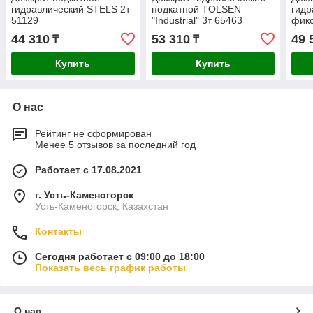
гидравлический STELS 2т
подкатной TOLSEN
гидр
51129
"Industrial" 3т 65463
фикс
511
44 310
53 310
49 
₸
₸
Купить
Купить
О нас
Рейтинг не сформирован
Менее 5 отзывов за последний год
Работает с 17.08.2021
г. Усть-Каменогорск
Усть-Каменогорск, Казахстан
Контакты
Сегодня работает с 09:00 до 18:00
Показать весь график работы
О нас