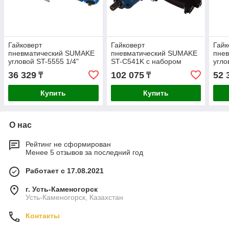
Гайковерт
Гайковерт
Гайк
пневматический SUMAKE
пневматический SUMAKE
пне
угловой ST-5555 1/4"
ST-C541K с набором
угло
34Hм 8094590
головок 1/2" 434Hm 10шт.
125
36 329
102 075
52 
₸
₸
4118210
Купить
Купить
О нас
Рейтинг не сформирован
Менее 5 отзывов за последний год
Работает с 17.08.2021
г. Усть-Каменогорск
Усть-Каменогорск, Казахстан
Контакты