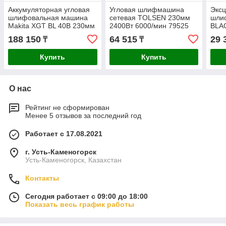
Аккумуляторная угловая
Угловая шлифмашина
Эксц
шлифовальная машина
сетевая TOLSEN 230мм
шли
Makita XGT BL 40В 230мм
2400Вт 6000/мин 79525
BLA
GA038GZ
125
188 150
64 515
29 
₸
₸
Купить
Купить
О нас
Рейтинг не сформирован
Менее 5 отзывов за последний год
Работает с 17.08.2021
г. Усть-Каменогорск
Усть-Каменогорск, Казахстан
Контакты
Сегодня работает с 09:00 до 18:00
Показать весь график работы