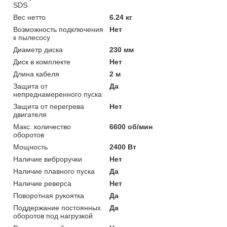
SDS
Вес нетто
6.24 кг
Возможность подключения
Нет
к пылесосу
Диаметр диска
230 мм
Диск в комплекте
Нет
Длина кабеля
2 м
Защита от
Да
непреднамеренного пуска
Защита от перегрева
Нет
двигателя
Макс. количество
6600 об/мин
оборотов
Мощность
2400 Вт
Наличие виброручки
Нет
Наличие плавного пуска
Да
Наличие реверса
Нет
Поворотная рукоятка
Да
Поддержание постоянных
Да
оборотов под нагрузкой