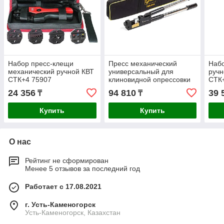
Набор пресс-клещи
Пресс механический
Наб
механический ручной КВТ
универсальный для
ручн
CTК+4 75907
клиновидной опрессовки
СТК+
наконечников КВТ
опре
24 356
94 810
39 
₸
₸
ПМУ-240 47542
833
Купить
Купить
О нас
Рейтинг не сформирован
Менее 5 отзывов за последний год
Работает с 17.08.2021
г. Усть-Каменогорск
Усть-Каменогорск, Казахстан