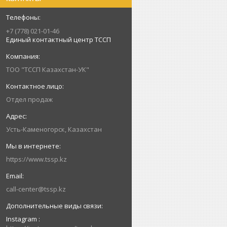
+7 (778) 021-01-46
Единый контактный центр ТССП
ТОО "ТССП Казахстан-УК"
Отдел продаж
Усть-Каменогорск, Казахстан
https://www.tssp.kz
call-center@tssp.kz
Instagram