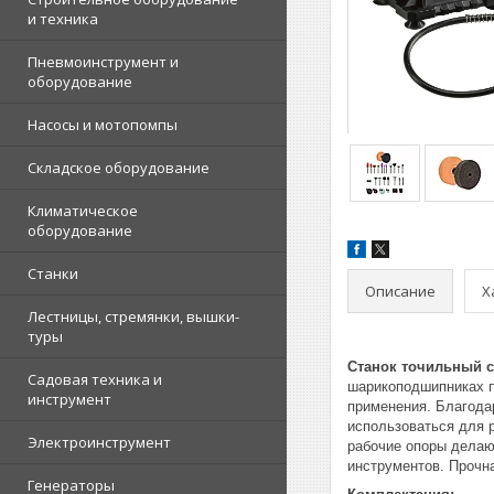
и техника
Пневмоинструмент и
оборудование
Насосы и мотопомпы
Складское оборудование
Климатическое
оборудование
Станки
Описание
Х
Лестницы, стремянки, вышки-
туры
Станок точильный с 
Садовая техника и
шарикоподшипниках п
инструмент
применения. Благода
использоваться для 
Электроинструмент
рабочие опоры делаю
инструментов. Прочн
Генераторы