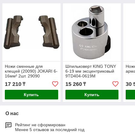
Ножи сменные для
Шпильковерт KING TONY
Ножн
клещей (20090) JOKARI 6-
6-19 мм эксцентриковый
арма
16мм² 2шт. 29090
9TD404-0619M
17 210
15 260
30 
₸
₸
Купить
Купить
О нас
Рейтинг не сформирован
Менее 5 отзывов за последний год