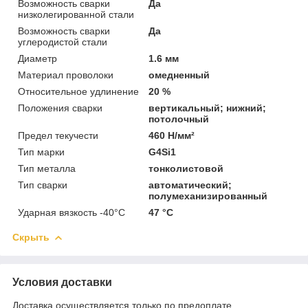
Возможность сварки
Да
низколегированной стали
Возможность сварки
Да
углеродистой стали
Диаметр
1.6 мм
Материал проволоки
омедненный
Относительное удлинение
20 %
Положения сварки
вертикальный; нижний;
потолочный
Предел текучести
460 Н/мм²
Тип марки
G4Si1
Тип металла
тонколистовой
Тип сварки
автоматический;
полумеханизированный
Ударная вязкость -40°С
47 °C
Скрыть
Условия доставки
Доставка осуществляется только по предоплате.