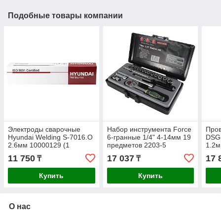
Подобные товары компании
Электроды сварочные
Набор инструмента Force
Пров
Hyundai Welding S-7016.O
6-гранные 1/4" 4-14мм 19
DSG-
2.6мм 10000129 (1
предметов 2203-5
1.2м
упаковка - 5кг)
за 1 
11 750
17 037
17 
₸
₸
Купить
Купить
О нас