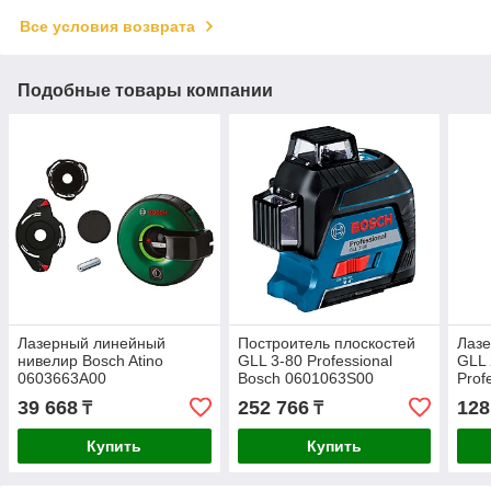
Все условия возврата
Подобные товары компании
Лазерный линейный
Построитель плоскостей
Лазе
нивелир Bosch Atino
GLL 3-80 Professional
GLL 
0603663A00
Bosch 0601063S00
Prof
39 668
252 766
128
₸
₸
Купить
Купить