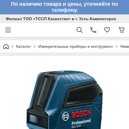
По наличию товара и цены, уточняйте по
телефону.
Филиал ТОО «ТССП Казахстан» в г. Усть-Каменогорск
Каталог
Измерительные приборы и инструмент
Нив