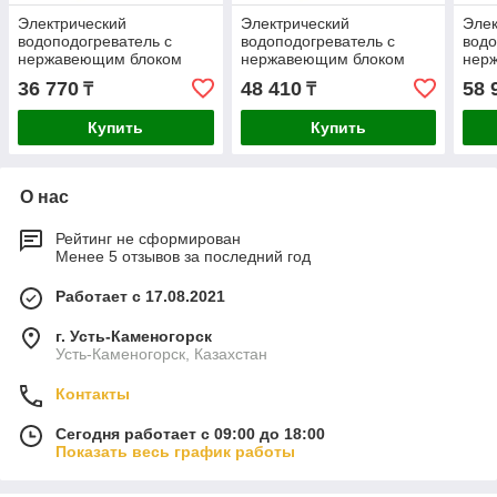
Электрический
Электрический
Элек
водоподогреватель с
водоподогреватель с
водо
нержавеющим блоком
нержавеющим блоком
нер
нагревателей Теплотех
нагревателей Теплотех
нагр
36 770
48 410
58 
₸
₸
220В ЭВП-3Н
220В ЭВП-4.5Н
380
Купить
Купить
О нас
Рейтинг не сформирован
Менее 5 отзывов за последний год
Работает с 17.08.2021
г. Усть-Каменогорск
Усть-Каменогорск, Казахстан
Контакты
Сегодня работает с 09:00 до 18:00
Показать весь график работы