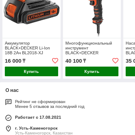
Аккумулятор
Многофункциональный
Наса
BLACK+DECKER Li-Ion
инструмент
инcт
18B 2Ач BL2018-XJ
BLACK+DECKER
BLA
"MultiEvo" MT350K-QS
"Mul
16 000
40 100
35 
₸
₸
Купить
Купить
О нас
Рейтинг не сформирован
Менее 5 отзывов за последний год
Работает с 17.08.2021
г. Усть-Каменогорск
Усть-Каменогорск, Казахстан