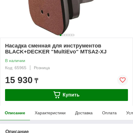
Насадка сменная для инcтрументов
BLACK+DECKER "MultiEvo" MTSA2-XJ
В наличии
Код: 65965
Розница
15 930
₸
Купить
Описание
Характеристики
Доставка
Оплата
Усл
Описание