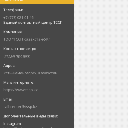
+7 (778) 021-01-46
Единый контактный центр ТССП
ТОО "ТССП Казахстан-УК"
Отдел продаж
Усть-Каменогорск, Казахстан
https://www.tssp.kz
call-center@tssp.kz
Instagram