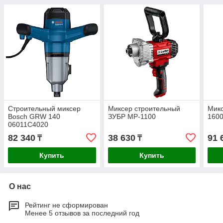
Строительный миксер
Миксер строительный
Микс
Bosch GRW 140
ЗУБР МР-1100
1600
06011C4020
82 340
38 630
91 
₸
₸
Купить
Купить
О нас
Рейтинг не сформирован
Менее 5 отзывов за последний год