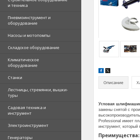
и техника
Пневмоинструмент и
оборудование
Насосы и мотопомпы
Складское оборудование
Климатическое
оборудование
Станки
Описание
Х
Лестницы, стремянки, вышки-
туры
Угловая шлифмашин
Садовая техника и
замены снятой с про
инструмент
высокопроизводител
Professional имеет 
Электроинструмент
инструмент, который 
Преимущества:
Генераторы