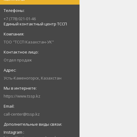
+7 (778) 021-01-46
Единый контактный центр ТССП
ТОО "ТССП Казахстан-УК"
Отдел продаж
Усть-Каменогорск, Казахстан
https://www.tssp.kz
call-center@tssp.kz
Instagram