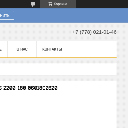
Корзина
нить
+7 (778) 021-01-46
Е
О НАС
КОНТАКТЫ
S 2200-180 06018C0320