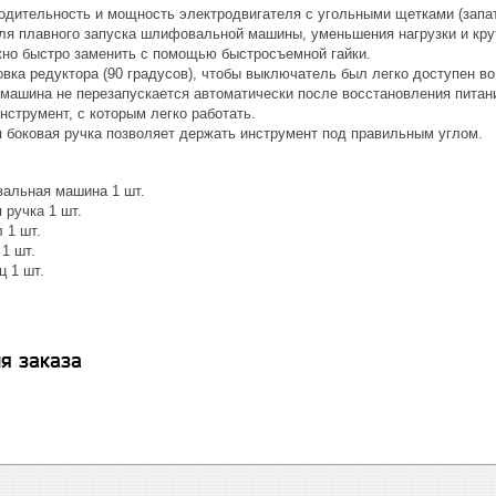
одительность и мощность электродвигателя с угольными щетками (запа
ля плавного запуска шлифовальной машины, уменьшения нагрузки и кру
но быстро заменить с помощью быстросъемной гайки.
вка редуктора (90 градусов), чтобы выключатель был легко доступен во
ашина не перезапускается автоматически после восстановления питан
струмент, с которым легко работать.
 боковая ручка позволяет держать инструмент под правильным углом.
альная машина 1 шт.
 ручка 1 шт.
 1 шт.
1 шт.
 1 шт.
я заказа