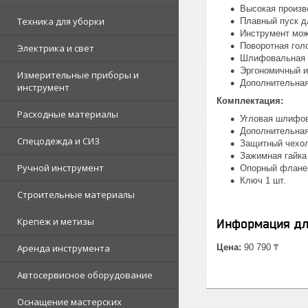
Высокая произв
Техника для уборки
Плавный пуск д
Инструмент мож
Поворотная голо
Электрика и свет
Шлифовальная м
Эргономичный ин
Измерительные приборы и
Дополнительная
инструмент
Комплектация:
Расходные материалы
Угловая шлифов
Дополнительная
Спецодежда и СИЗ
Защитный чехол
Зажимная гайка 
Ручной инструмент
Опорный фланец
Ключ 1 шт.
Строительные материалы
Крепеж и метизы
Информация дл
Аренда инструмента
Цена:
90 790 ₸
Автосервисное оборудование
Оснащение мастерских