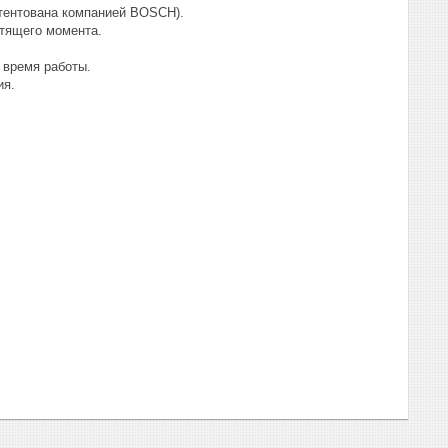
тентована компанией BOSCH).
тящего момента.
 время работы.
ия.