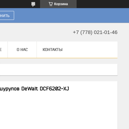
Корзина
нить
+7 (778) 021-01-46
Е
О НАС
КОНТАКТЫ
шурупов DeWalt DCF6202-XJ