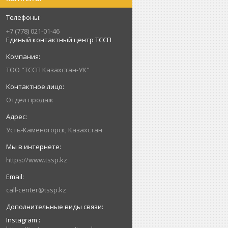
+7 (778) 021-01-46
Единый контактный центр ТССП
ТОО "ТССП Казахстан-УК"
Отдел продаж
Усть-Каменогорск, Казахстан
https://www.tssp.kz
call-center@tssp.kz
Instagram