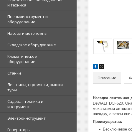
и техника
Пневмоинструмент и
оборудование
Насосы и мотопомпы
Складское оборудование
Климатическое
оборудование
Станки
Описание
Х
Лестницы, стремянки, вышки-
туры
Насадка ленточная 
Садовая техника и
DeWALT DCF620. Она 
инструмент
механизмом автомати
насадку, а затем они
Электроинструмент
Преимущества:
Генераторы
Бесключевое со