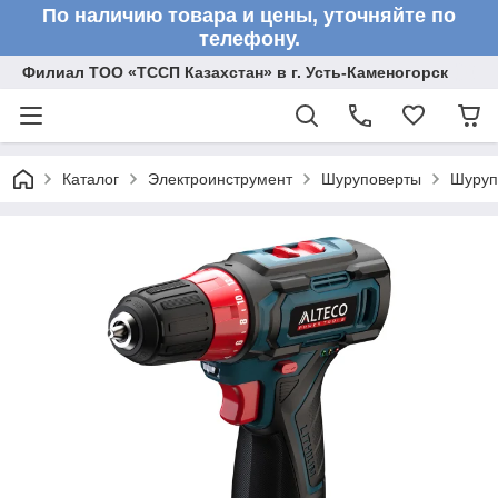
По наличию товара и цены, уточняйте по
телефону.
Филиал ТОО «ТССП Казахстан» в г. Усть-Каменогорск
Каталог
Электроинструмент
Шуруповерты
Шуруп