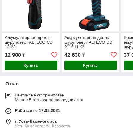
Аккумуляторная дрель-
Аккумуляторная дрель-
Бес
шуруповерт ALTECO CD
шуруповерт ALTECO CD
акку
12-23
2110 Li X2
шур
21-4
12 900
42 630
37 
₸
₸
Купить
Купить
О нас
Рейтинг не сформирован
Менее 5 отзывов за последний год
Работает с 17.08.2021
г. Усть-Каменогорск
Усть-Каменогорск, Казахстан