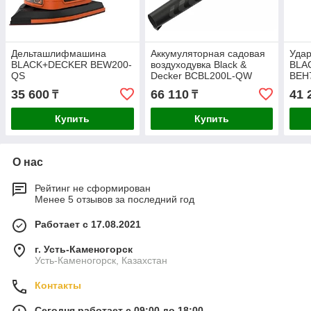
Дельташлифмашина
Аккумуляторная садовая
Уда
BLACK+DECKER BEW200-
воздуходувка Black &
BLA
QS
Decker BCBL200L-QW
BEH
35 600
66 110
41 
₸
₸
Купить
Купить
О нас
Рейтинг не сформирован
Менее 5 отзывов за последний год
Работает с 17.08.2021
г. Усть-Каменогорск
Усть-Каменогорск, Казахстан
Контакты
Сегодня работает с 09:00 до 18:00