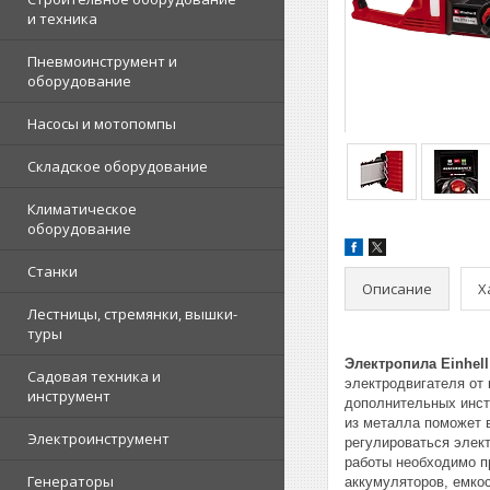
и техника
Пневмоинструмент и
оборудование
Насосы и мотопомпы
Складское оборудование
Климатическое
оборудование
Станки
Описание
Х
Лестницы, стремянки, вышки-
туры
Электропила Einhel
Садовая техника и
электродвигателя от
инструмент
дополнительных инстр
из металла поможет в
Электроинструмент
регулироваться элек
работы необходимо п
Генераторы
аккумуляторов, емкос