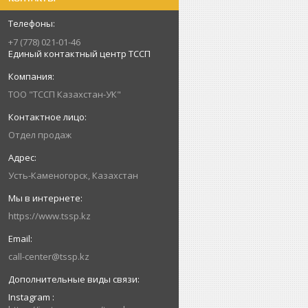
+7 (778) 021-01-46
Единый контактный центр ТССП
ТОО "ТССП Казахстан-УК"
Отдел продаж
Усть-Каменогорск, Казахстан
https://www.tssp.kz
call-center@tssp.kz
Instagram