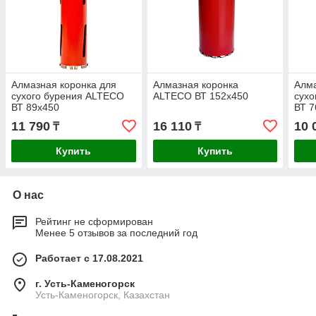
Алмазная коронка для
Алмазная коронка
Алма
сухого бурения ALTECO
ALTECO ВТ 152х450
сухо
ВТ 89х450
ВТ 7
11 790
16 110
10 
₸
₸
Купить
Купить
О нас
Рейтинг не сформирован
Менее 5 отзывов за последний год
Работает с 17.08.2021
г. Усть-Каменогорск
Усть-Каменогорск, Казахстан