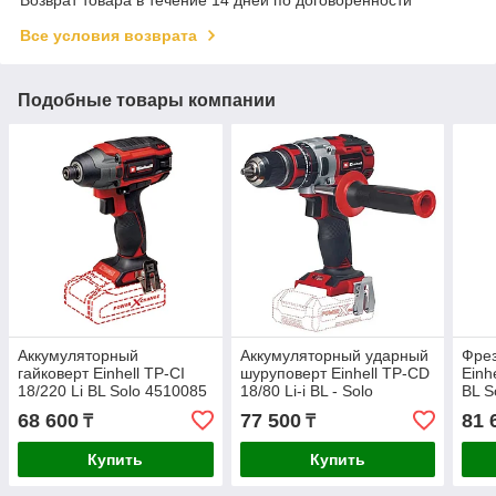
Все условия возврата
Подобные товары компании
Аккумуляторный
Аккумуляторный ударный
Фрез
гайковерт Einhell TP-CI
шуруповерт Einhell TP-CD
Einh
18/220 Li BL Solo 4510085
18/80 Li-i BL - Solo
BL S
4514305
68 600
77 500
81 
₸
₸
Купить
Купить