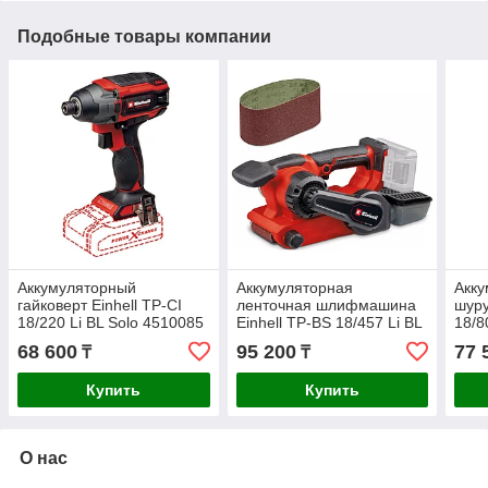
Подобные товары компании
Аккумуляторный
Аккумуляторная
Акк
гайковерт Einhell TP-CI
ленточная шлифмашина
шуру
18/220 Li BL Solo 4510085
Einhell TP-BS 18/457 Li BL
18/80
- Solo 4466270
451
68 600
95 200
77 
₸
₸
Купить
Купить
О нас