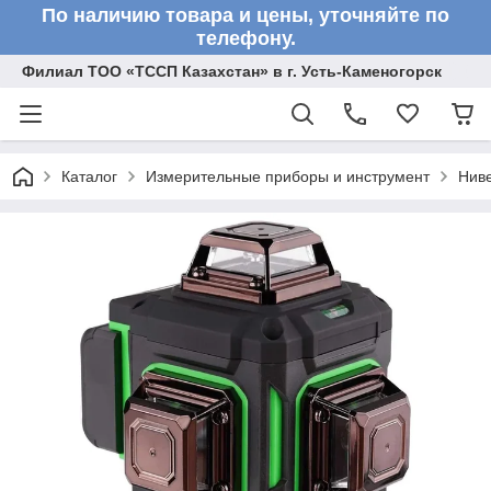
По наличию товара и цены, уточняйте по
телефону.
Филиал ТОО «ТССП Казахстан» в г. Усть-Каменогорск
Каталог
Измерительные приборы и инструмент
Нив