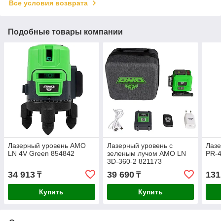
Все условия возврата
Подобные товары компании
Лазерный уровень AMO
Лазерный уровень с
Лаз
LN 4V Green 854842
зеленым лучом AMO LN
PR-
3D-360-2 821173
34 913
39 690
131
₸
₸
Купить
Купить