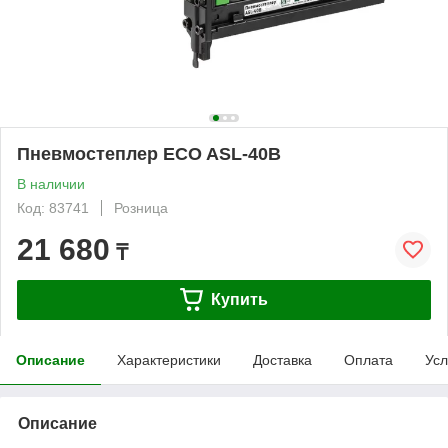
Пневмостеплер ECO ASL-40B
В наличии
Код: 83741
Розница
21 680
₸
Купить
Описание
Характеристики
Доставка
Оплата
Усл
Описание