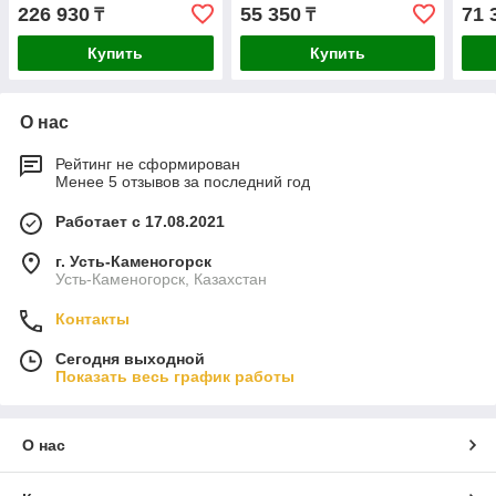
060137B202
4.0A
226 930
55 350
71 
₸
₸
устр
160
Купить
Купить
О нас
Рейтинг не сформирован
Менее 5 отзывов за последний год
Работает с 17.08.2021
г. Усть-Каменогорск
Усть-Каменогорск, Казахстан
Контакты
Сегодня выходной
Показать весь график работы
О нас