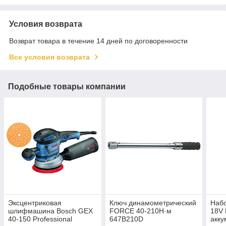
Условия возврата
Возврат товара в течение 14 дней по договоренности
Все условия возврата
Подобные товары компании
Эксцентриковая
Ключ динамометрический
Набо
шлифмашина Bosch GEX
FORCE 40-210Н·м
18V 
40-150 Professional
647B210D
акку