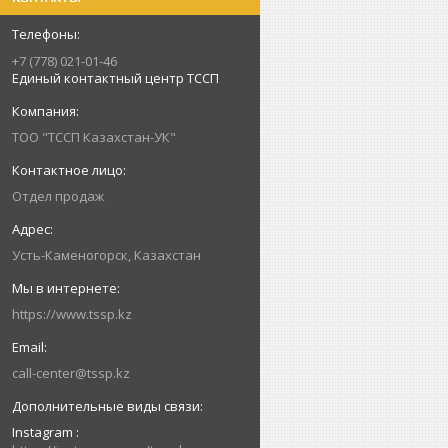
+7 (778) 021-01-46
Единый контактный центр ТССП
ТОО "ТССП Казахстан-УК"
Отдел продаж
Усть-Каменогорск, Казахстан
https://www.tssp.kz
call-center@tssp.kz
Instagram