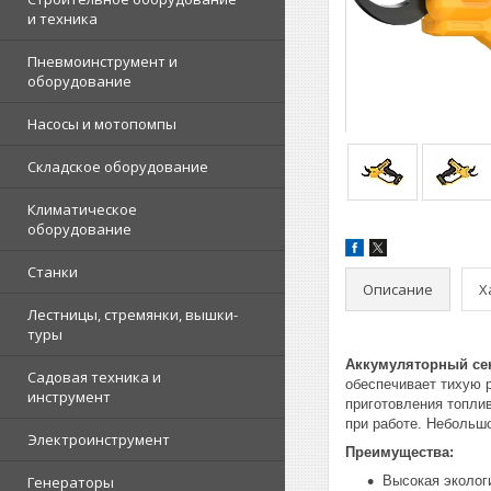
и техника
Пневмоинструмент и
оборудование
Насосы и мотопомпы
Складское оборудование
Климатическое
оборудование
Станки
Описание
Х
Лестницы, стремянки, вышки-
туры
Аккумуляторный се
Садовая техника и
обеспечивает тихую 
инструмент
приготовления топлив
при работе. Небольшо
Электроинструмент
Преимущества:
Генераторы
Высокая эколог