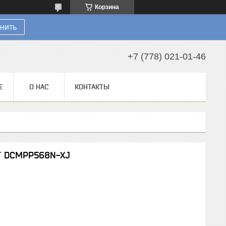
Корзина
нить
+7 (778) 021-01-46
Е
О НАС
КОНТАКТЫ
T DCMPP568N-XJ