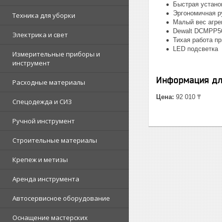
Быстрая устано
Эргономичная р
Техника для уборки
Малый вес агре
Dewalt DCMPP56
Электрика и свет
Тихая работа п
LED подсветка
Измерительные приборы и
инструмент
Информация дл
Расходные материалы
Цена:
92 010 ₸
Спецодежда и СИЗ
Ручной инструмент
Строительные материалы
Крепеж и метизы
Аренда инструмента
Автосервисное оборудование
Оснащение мастерских