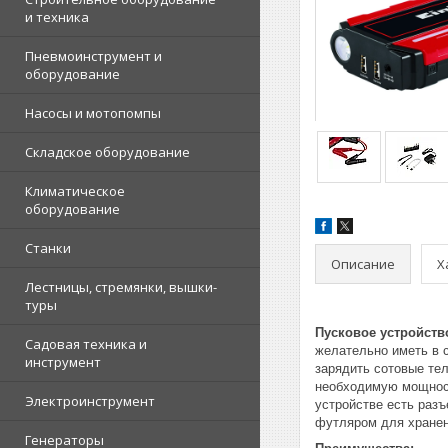
и техника
Пневмоинструмент и
оборудование
Насосы и мотопомпы
Складское оборудование
Климатическое
оборудование
Станки
Описание
Х
Лестницы, стремянки, вышки-
туры
Пусковое устройство
Садовая техника и
желательно иметь в с
инструмент
зарядить сотовые тел
необходимую мощност
Электроинструмент
устройстве есть разъ
футляром для хранен
Генераторы