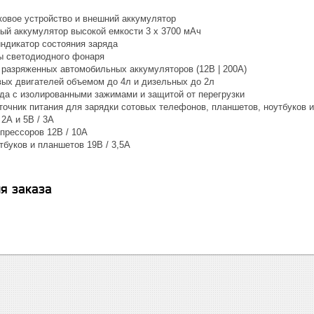
ковое устройство и внешний аккумулятор
ый аккумулятор высокой емкости 3 x 3700 мАч
ндикатор состояния заряда
ы светодиодного фонаря
/ разряженных автомобильных аккумуляторов (12В | 200А)
вых двигателей объемом до 4л и дизельных до 2л
да с изолированными зажимами и защитой от перегрузки
точник питания для зарядки сотовых телефонов, планшетов, ноутбуков 
2А и 5В / 3А
прессоров 12В / 10А
тбуков и планшетов 19В / 3,5А
я заказа