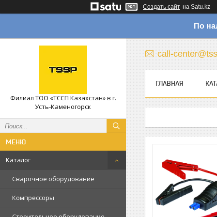
Создать сайт
на Satu.kz
По на
call-center@ts
ГЛАВНАЯ
КАТ
Филиал ТОО «ТССП Казахстан» в г.
Усть-Каменогорск
Каталог
Сварочное оборудование
Компрессоры
Строительное оборудование