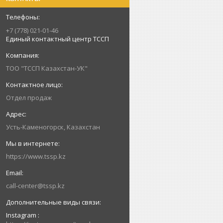
+7 (778) 021-01-46
Единый контактный центр ТССП
ТОО "ТССП Казахстан-УК"
Отдел продаж
Усть-Каменогорск, Казахстан
https://www.tssp.kz
call-center@tssp.kz
Instagram