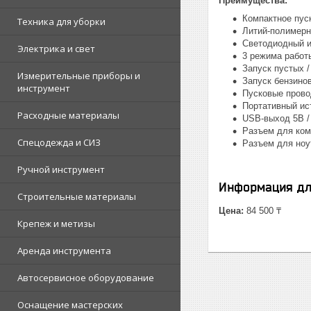
Преимущества:
Компактное пус
Техника для уборки
Литий-полимерн
Светодиодный и
Электрика и свет
3 режима работ
Запуск пустых 
Измерительные приборы и
Запуск бензино
инструмент
Пусковые прово
Портативный ис
Расходные материалы
USB-выход 5В / 
Разъем для ком
Спецодежда и СИЗ
Разъем для ноу
Ручной инструмент
Информация дл
Строительные материалы
Цена:
84 500 ₸
Крепеж и метизы
Аренда инструмента
Автосервисное оборудование
Оснащение мастерских