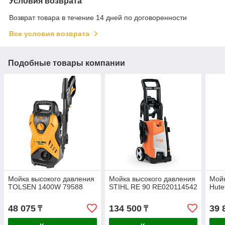
Условия возврата
Возврат товара в течение 14 дней по договоренности
Все условия возврата
Подобные товары компании
Мойка высокого давления
Мойка высокого давления
Мойк
TOLSEN 1400W 79588
STIHL RE 90 RE020114542
Hute
48 075
134 500
39 
₸
₸