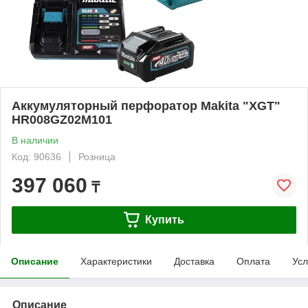
Аккумуляторный перфоратор Makita "XGT"
HR008GZ02M101
В наличии
Код: 90636
Розница
397 060
₸
Купить
Описание
Характеристики
Доставка
Оплата
Усл
Описание