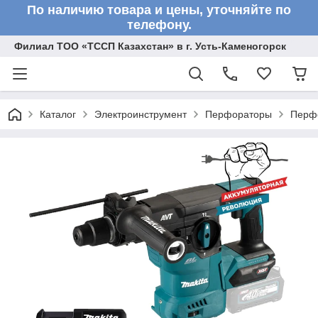
По наличию товара и цены, уточняйте по
телефону.
Филиал ТОО «ТССП Казахстан» в г. Усть-Каменогорск
Каталог
Электроинструмент
Перфораторы
Перф