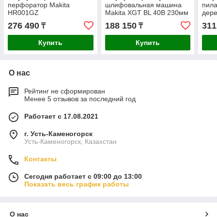
перфоратор Makita
шлифовальная машина
пила
HR001GZ
Makita XGT BL 40В 230мм
дер
GA038GZ
276 490
188 150
311
₸
₸
Купить
Купить
О нас
Рейтинг не сформирован
Менее 5 отзывов за последний год
Работает с 17.08.2021
г. Усть-Каменогорск
Усть-Каменогорск, Казахстан
Контакты
Сегодня работает с 09:00 до 13:00
Показать весь график работы
О нас