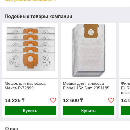
Подобные товары компании
Мешок для пылесоса
Мешок для пылесоса
Филь
Makita P-72899
Einhell 15л 5шт. 2351185
EUR
пыл
BGS
14 225
12 600
14 
₸
₸
Купить
Купить
О нас