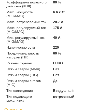
Коэффициент полезного
80 %
действия (КПД)
Макс. мощность
6.6 кВт
(MIG/MAG)
Макс. потребляемый ток
29.7 А
Макс. регулируемый ток
175 А
(MIG/MAG)
Мин. регулируемый ток
40 А
(MIG/MAG)
Напряжение сети
220
Продолжительность
60 %
нагрузки (ПН)
Разъем горелки
EURO
Режим сварки (MMA)
Нет
Режим сварки (TIG)
Нет
Режим сварки с газом
Да
(MIG)
Тип охлаждения
Воздушный
Тип подающего
встроенный
механизма
Скрыть