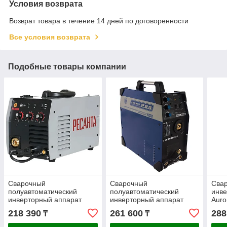
Условия возврата
Возврат товара в течение 14 дней по договоренности
Все условия возврата
Подобные товары компании
Сварочный
Сварочный
Сва
полуавтоматический
полуавтоматический
инве
инверторный аппарат
инверторный аппарат
Aur
Ресанта САИПА-200МФ
Aurora-Pro OVERMAN 185
266
218 390
261 600
288
₸
₸
65/24
26643