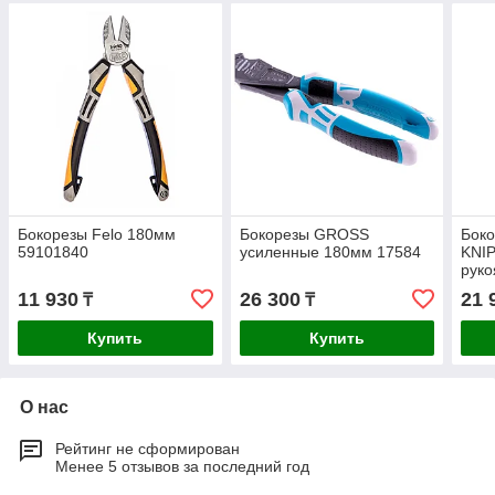
Бокорезы Felo 180мм
Бокорезы GROSS
Бок
59101840
усиленные 180мм 17584
KNIP
руко
11 930
26 300
21 
₸
₸
Купить
Купить
О нас
Рейтинг не сформирован
Менее 5 отзывов за последний год