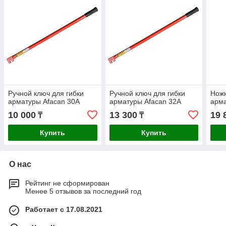
Ручной ключ для гибки
Ручной ключ для гибки
Ножн
арматуры Afacan 30А
арматуры Afacan 32А
арма
10 000
13 300
19 
₸
₸
Купить
Купить
О нас
Рейтинг не сформирован
Менее 5 отзывов за последний год
Работает с 17.08.2021