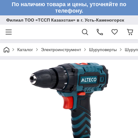
По наличию товара и цены, уточняйте по
телефону.
Филиал ТОО «ТССП Казахстан» в г. Усть-Каменогорск
Каталог
Электроинструмент
Шуруповерты
Шуруп