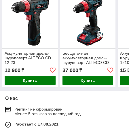
Аккумуляторная дрель-
Бесщеточная
Акку
шуруповерт ALTECO CD
аккумуляторная дрель-
шур
12-23
шуруповерт ALTECO CD
1210
21-45 BL
12 900
37 000
15 
₸
₸
Купить
Купить
О нас
Рейтинг не сформирован
Менее 5 отзывов за последний год
Работает с 17.08.2021