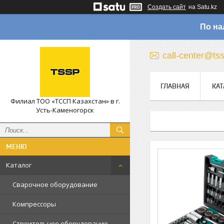
Создать сайт
на Satu.kz
По на
call-center@ts
ГЛАВНАЯ
КАТ
Филиал ТОО «ТССП Казахстан» в г.
Усть-Каменогорск
Каталог
Сварочное оборудование
Компрессоры
Строительное оборудование