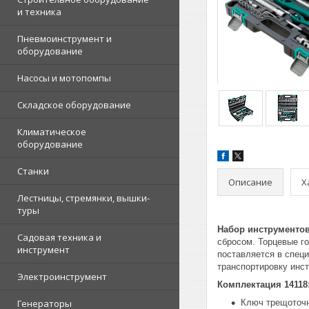
и техника
Пневмоинструмент и
оборудование
Насосы и мотопомпы
Складское оборудование
Климатическое
оборудование
Станки
Описание
Х
Лестницы, стремянки, вышки-
туры
Набор инструментов 
Садовая техника и
сбросом. Торцевые г
инструмент
поставляется в специ
транспортировку инс
Электроинструмент
Комплектация 14118
Генераторы
Ключ трещоточн