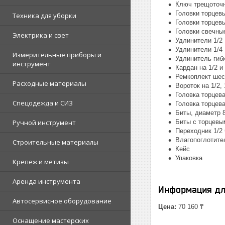
Ключ трещоточн
Головки торцевые 
Техника для уборки
Головки торцевые 
Головки свечны
Электрика и свет
Удлинители 1/2
Удлинители 1/4
Измерительные приборы и
Удлинитель гиб
инструмент
Кардан на 1/2 и 
Ремкоплект шест
Расходные материалы
Вороток на 1/2, 
Головка торцева
Спецодежда и СИЗ
Головка торцевая
Биты, диаметр 8
Ручной инструмент
Биты с торцевым
Переходник 1/2 
Влагопоглотите
Строительные материалы
Кейс
Упаковка
Крепеж и метизы
Аренда инструмента
Информация дл
Автосервисное оборудование
Цена:
70 160 ₸
Оснащение мастерских