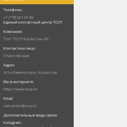
+7 (778) 021-01-46
Единый контактный центр ТССП
ТОО "ТССП Казахстан-УК"
Отдел продаж
Усть-Каменогорск, Казахстан
https://www.tssp.kz
call-center@tssp.kz
Instagram