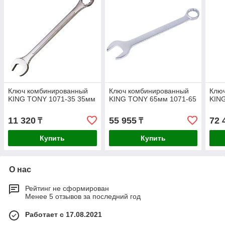
Ключ комбинированный
Ключ комбинированный
Клю
KING TONY 1071-35 35мм
KING TONY 65мм 1071-65
KIN
11 320
55 955
72 
₸
₸
Купить
Купить
О нас
Рейтинг не сформирован
Менее 5 отзывов за последний год
Работает с 17.08.2021